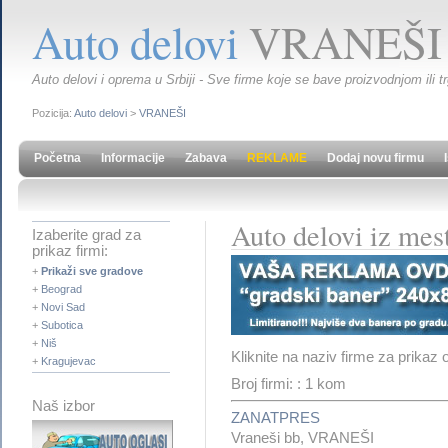
Auto delovi
VRANEŠI
Auto delovi i oprema u Srbiji - Sve firme koje se bave proizvodnjom ili t
Pozicija:
Auto delovi
>
VRANEŠI
Početna
Informacije
Zabava
REKLAME
Dodaj novu firmu
Auto delovi iz me
Izaberite grad za
prikaz firmi:
+
Prikaži sve gradove
+
Beograd
+
Novi Sad
+
Subotica
+
Niš
Kliknite na naziv firme za prikaz 
+
Kragujevac
Broj firmi: : 1 kom
Naš izbor
ZANATPRES
Vraneši bb, VRANEŠI