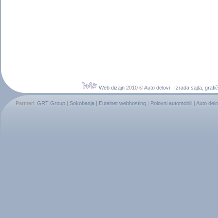
Web dizajn
2010 ©
Auto delovi
|
Izrada sajta
,
grafič
Partneri:
GRT Group
|
Sokobanja
|
Eutelnet webhosting
|
Polovni automobili
|
Auto delo