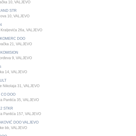
vačka 10, VALJEVO
RAND STR
ova 10, VALJEVO
N
 Kraljevića 26a, VALJEVO
KOMERC DOO
vačka 21, VALJEVO
 KOMISION
orđeva 9, VALJEVO
s
ska 14, VALJEVO
ULT
e Nikolaja 31, VALJEVO
I CO DOO
ra Pantića 35, VALJEVO
 2 STKR
ra Pantića 157, VALJEVO
AKOVIĆ DOO VALJEVO
ke bb, VALJEVO