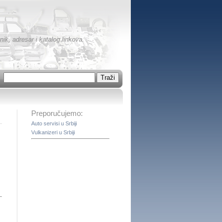
ik, adresar i katalog linkova.
Preporučujemo:
Auto servisi u Srbiji
Vulkanizeri u Srbiji