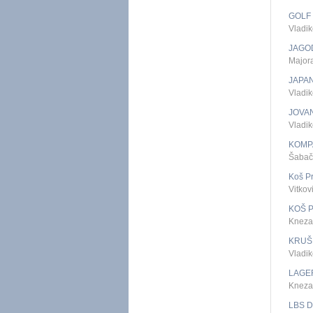
GOLF
Vladi
JAGO
Majora
JAPA
Vladik
JOVA
Vladik
KOMP
Šabač
Koš P
Vitko
KOŠ 
Kneza
KRUŠ
Vladik
LAGE
Kneza
LBS 