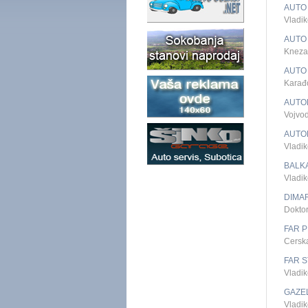
AUTO
Vladik
AUTO
Kneza
AUTO
Karađ
AUTO
Vojvo
AUTO
Vladik
BALKA
Vladi
DIMA
Dokto
FAR 
Cersk
FAR S
Vladi
GAZEL
Vladik