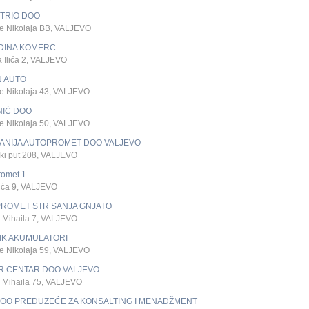
 TRIO DOO
ke Nikolaja BB, VALJEVO
DINA KOMERC
 Ilića 2, VALJEVO
N AUTO
e Nikolaja 43, VALJEVO
NIĆ DOO
e Nikolaja 50, VALJEVO
ANIJA AUTOPROMET DOO VALJEVO
ki put 208, VALJEVO
romet 1
vića 9, VALJEVO
PROMET STR SANJA GNJATO
 Mihaila 7, VALJEVO
IK AKUMULATORI
e Nikolaja 59, VALJEVO
R CENTAR DOO VALJEVO
 Mihaila 75, VALJEVO
DOO PREDUZEĆE ZA KONSALTING I MENADŽMENT