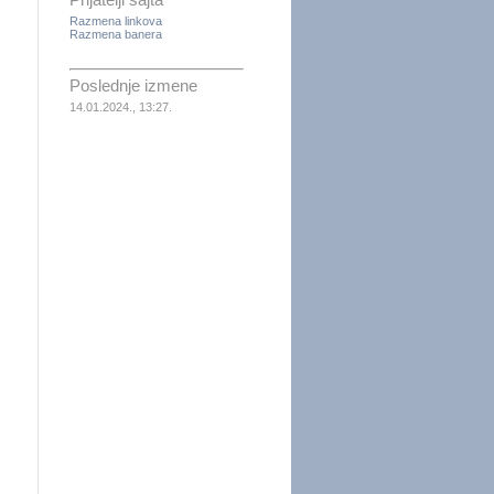
Prijatelji sajta
Razmena linkova
Razmena banera
Poslednje izmene
14.01.2024., 13:27.