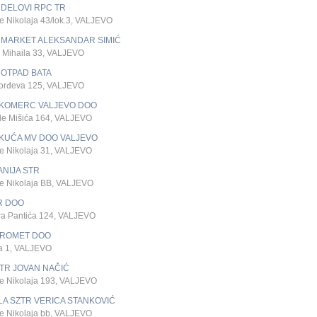
 DELOVI RPC TR
e Nikolaja 43/lok.3, VALJEVO
 MARKET ALEKSANDAR SIMIĆ
 Mihaila 33, VALJEVO
 OTPAD BATA
orđeva 125, VALJEVO
KOMERC VALJEVO DOO
de Mišića 164, VALJEVO
KUĆA MV DOO VALJEVO
e Nikolaja 31, VALJEVO
NIJA STR
ke Nikolaja BB, VALJEVO
R DOO
ra Pantića 124, VALJEVO
PROMET DOO
a 1, VALJEVO
TR JOVAN NAČIĆ
ke Nikolaja 193, VALJEVO
A SZTR VERICA STANKOVIĆ
e Nikolaja bb, VALJEVO