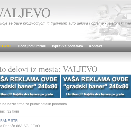
VALJEVO
 koje se bave proizvodnjom ili trgovinom auto delova i opreme - telefonski imen
KLAME
Dodaj novu firmu
Ispravka podataka
Kontakt
to delovi iz mesta: VALJEVO
te na naziv firme za prikaz ostalih podataka
rmi: : 32 kom
 BANE STR
ra Pantića 66A, VALJEVO