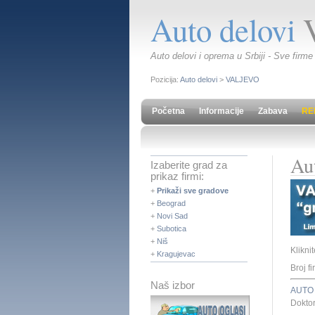
Auto delovi
Auto delovi i oprema u Srbiji - Sve firme
Pozicija:
Auto delovi
>
VALJEVO
Početna
Informacije
Zabava
RE
Au
Izaberite grad za
prikaz firmi:
+
Prikaži sve gradove
+
Beograd
+
Novi Sad
+
Subotica
+
Niš
Klikni
+
Kragujevac
Broj fi
Naš izbor
AUTO
Dokto