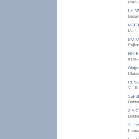
Mitro
LM B
Dušan
MATE
Marka
MOTO
Rajko
NOLE
Karađ
Otoga
Rtanj
RENA
Vladik
SEPS
Dokto
SIMIĆ
Dokto
ŠLJIV
Popuč