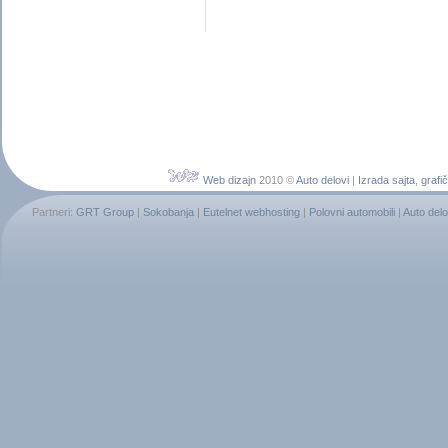
Web dizajn
2010 ©
Auto delovi
|
Izrada sajta
,
grafič
Partneri:
GRT Group
|
Sokobanja
|
Eutelnet webhosting
|
Polovni automobili
|
Auto delo