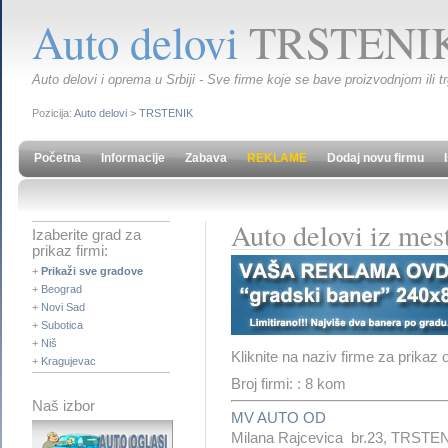
Auto delovi
TRSTENI
Auto delovi i oprema u Srbiji - Sve firme koje se bave proizvodnjom ili t
Pozicija:
Auto delovi
>
TRSTENIK
Početna
Informacije
Zabava
REKLAME
Dodaj novu firmu
Auto delovi iz me
Izaberite grad za
prikaz firmi:
+
Prikaži sve gradove
+
Beograd
+
Novi Sad
+
Subotica
+
Niš
Kliknite na naziv firme za prikaz 
+
Kragujevac
Broj firmi: : 8 kom
Naš izbor
MV AUTO OD
Milana Rajcevica br.23, TRSTE