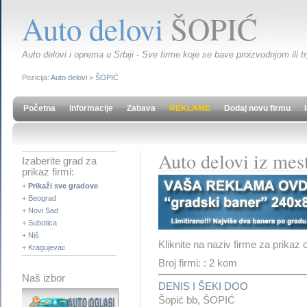
Auto delovi
ŠOPIĆ
Auto delovi i oprema u Srbiji - Sve firme koje se bave proizvodnjom ili t
Pozicija:
Auto delovi
>
ŠOPIĆ
Početna
Informacije
Zabava
REKLAME
Dodaj novu firmu
Auto delovi iz me
Izaberite grad za
prikaz firmi:
+
Prikaži sve gradove
+
Beograd
+
Novi Sad
+
Subotica
+
Niš
Kliknite na naziv firme za prikaz 
+
Kragujevac
Broj firmi: : 2 kom
Naš izbor
DENIS I ŠEKI DOO
Šopić bb, ŠOPIĆ