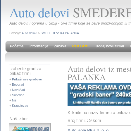
Auto delovi
SMEDERE
Auto delovi i oprema u Srbiji - Sve firme koje se bave proizvodnjom ili t
Pozicija:
Auto delovi
>
SMEDEREVSKA PALANKA
Početna
Informacije
Zabava
REKLAME
Dodaj novu firmu
Auto delovi iz 
Izaberite grad za
prikaz firmi:
PALANKA
+
Prikaži sve gradove
+
Beograd
+
Novi Sad
+
Subotica
+
Niš
+
Kragujevac
Kliknite na naziv firme za prikaz 
Naš izbor
Broj firmi: : 9 kom
Auto Bole Plus d. o. o.