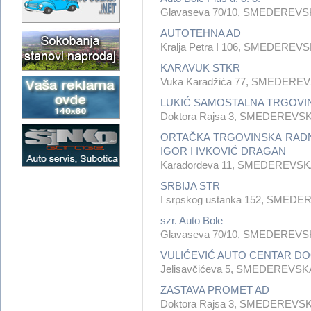
Glavaseva 70/10, SMEDEREV
AUTOTEHNA AD
Kralja Petra I 106, SMEDERE
KARAVUK STKR
Vuka Karadžića 77, SMEDERE
LUKIĆ SAMOSTALNA TRGOVI
Doktora Rajsa 3, SMEDEREVS
ORTAČKA TRGOVINSKA RADN
IGOR I IVKOVIĆ DRAGAN
Karađorđeva 11, SMEDEREVS
SRBIJA STR
I srpskog ustanka 152, SME
szr. Auto Bole
Glavaseva 70/10, SMEDEREV
VULIĆEVIĆ AUTO CENTAR D
Jelisavčićeva 5, SMEDEREVS
ZASTAVA PROMET AD
Doktora Rajsa 3, SMEDEREVS