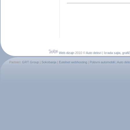
Web dizajn
2010 ©
Auto delovi
|
Izrada sajta
,
grafič
Partneri:
GRT Group
|
Sokobanja
|
Eutelnet webhosting
|
Polovni automobili
|
Auto delo