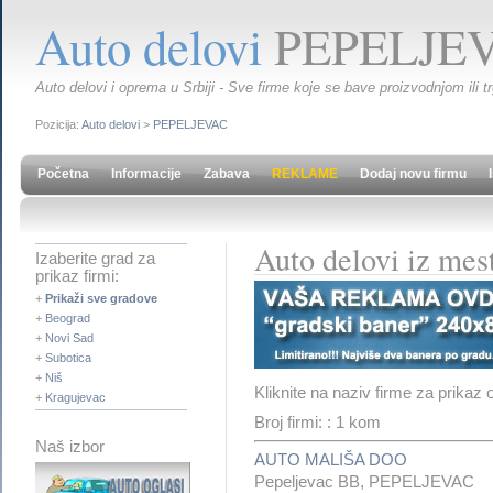
Auto delovi
PEPELJE
Auto delovi i oprema u Srbiji - Sve firme koje se bave proizvodnjom ili t
Pozicija:
Auto delovi
>
PEPELJEVAC
Početna
Informacije
Zabava
REKLAME
Dodaj novu firmu
Auto delovi iz m
Izaberite grad za
prikaz firmi:
+
Prikaži sve gradove
+
Beograd
+
Novi Sad
+
Subotica
+
Niš
Kliknite na naziv firme za prikaz 
+
Kragujevac
Broj firmi: : 1 kom
Naš izbor
AUTO MALIŠA DOO
Pepeljevac BB, PEPELJEVAC