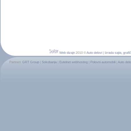
Web dizajn
2010 ©
Auto delovi
|
Izrada sajta
,
grafič
Partneri:
GRT Group
|
Sokobanja
|
Eutelnet webhosting
|
Polovni automobili
|
Auto delo