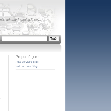
ik, adresar i katalog linkova.
Preporučujemo:
Auto servisi u Srbiji
Vulkanizeri u Srbiji