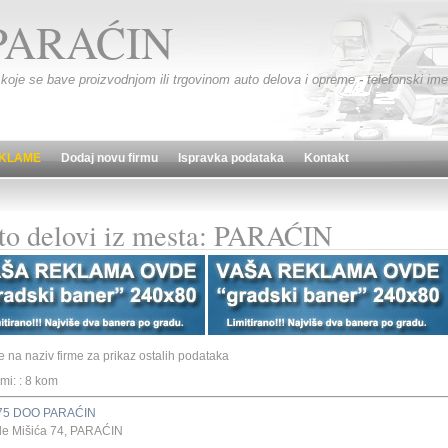
PARAĆIN
 koje se bave proizvodnjom ili trgovinom auto delova i opreme - telefonski imen
KLAME
Dodaj novu firmu
Ispravka podataka
Kontakt
to delovi iz mesta: PARAĆIN
te na naziv firme za prikaz ostalih podataka
rmi: : 8 kom
75 DOO PARAĆIN
de Mišića 74, PARAĆIN