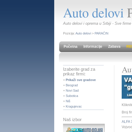
Auto delovi
Auto delovi i oprema u Srbiji - Sve firme
Pozicija:
Auto delovi
>
PARAĆIN
Početna
Informacije
Zabava
RE
Au
Izaberite grad za
prikaz firmi:
+
Prikaži sve gradove
+
Beograd
+
Novi Sad
+
Subotica
+
Niš
Klikni
+
Kragujevac
Broj fi
Naš izbor
ALFA 
Vojvo