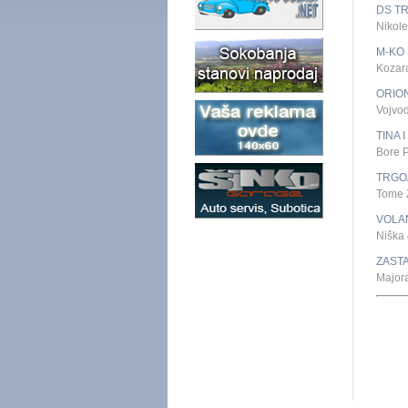
DS T
Nikol
M-KO
Kozar
ORIO
Vojvo
TINA 
Bore 
TRGO
Tome 
VOLA
Niška
ZASTA
Major