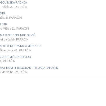
RGOVINSKA RADNJA
e Pašića 29, PARAĆIN
 STR
ačka 8, PARAĆIN
N STR
de Mišića 11, PARAĆIN
I MAJA STR ZDENKO SEVIĆ
Petrovića bb, PARAĆIN
AUTO PRODAVNICA MIRKA TR
Živanovića 41, PARAĆIN
N JEREMIĆ RADOLJUB
 4, PARAĆIN
VA PROMET BEOGRAD - FILIJALA PARAĆIN
a Marka bb, PARAĆIN