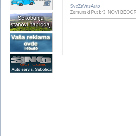
SveZaVasAuto
Zemunski Put br3, NOVI BEOG