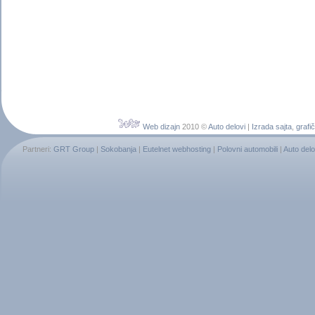
Web dizajn
2010 ©
Auto delovi
|
Izrada sajta
,
grafič
Partneri:
GRT Group
|
Sokobanja
|
Eutelnet webhosting
|
Polovni automobili
|
Auto delo