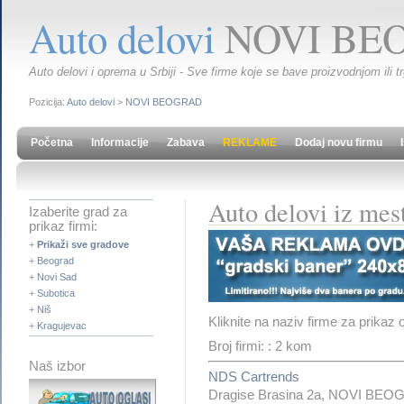
Auto delovi
NOVI BE
Auto delovi i oprema u Srbiji - Sve firme koje se bave proizvodnjom ili t
Pozicija:
Auto delovi
>
NOVI BEOGRAD
Početna
Informacije
Zabava
REKLAME
Dodaj novu firmu
Auto delovi iz m
Izaberite grad za
prikaz firmi:
+
Prikaži sve gradove
+
Beograd
+
Novi Sad
+
Subotica
+
Niš
Kliknite na naziv firme za prikaz 
+
Kragujevac
Broj firmi: : 2 kom
Naš izbor
NDS Cartrends
Dragise Brasina 2a, NOVI BE