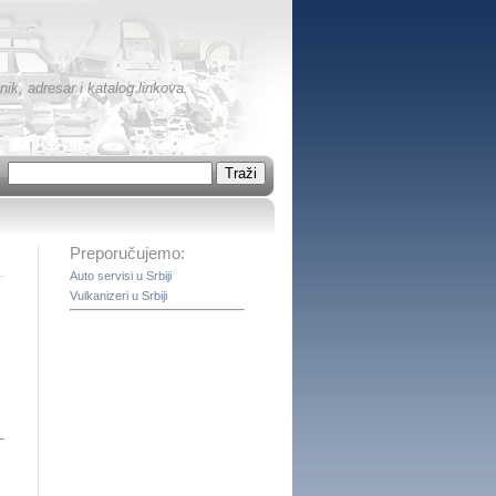
ik, adresar i katalog linkova.
Preporučujemo:
Auto servisi u Srbiji
Vulkanizeri u Srbiji