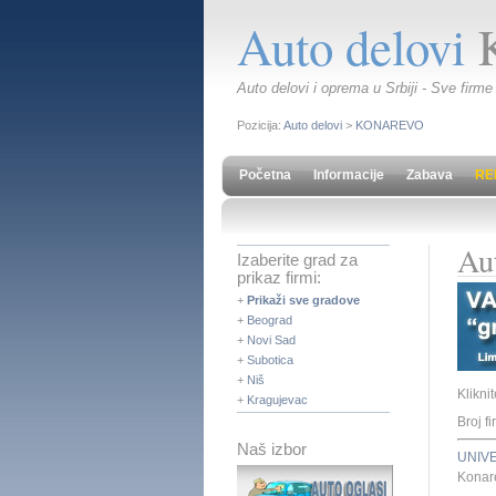
Auto delovi
Auto delovi i oprema u Srbiji - Sve firme
Pozicija:
Auto delovi
>
KONAREVO
Početna
Informacije
Zabava
RE
Au
Izaberite grad za
prikaz firmi:
+
Prikaži sve gradove
+
Beograd
+
Novi Sad
+
Subotica
+
Niš
Klikni
+
Kragujevac
Broj fi
Naš izbor
UNIV
Konar