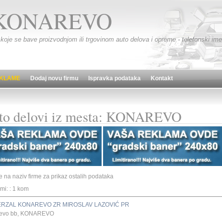
KONAREVO
 koje se bave proizvodnjom ili trgovinom auto delova i opreme - telefonski imen
KLAME
Dodaj novu firmu
Ispravka podataka
Kontakt
to delovi iz mesta: KONAREVO
te na naziv firme za prikaz ostalih podataka
rmi: : 1 kom
ERZAL KONAREVO ZR MIROSLAV LAZOVIĆ PR
evo bb, KONAREVO