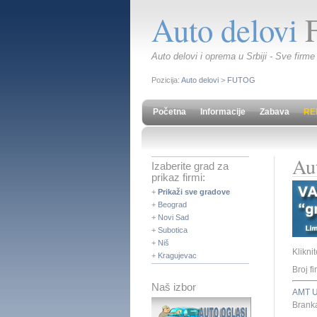
Auto delovi
Auto delovi i oprema u Srbiji - Sve firme
Pozicija:
Auto delovi
>
FUTOG
Početna
Informacije
Zabava
RE
Au
Izaberite grad za
prikaz firmi:
+
Prikaži sve gradove
+
Beograd
+
Novi Sad
+
Subotica
+
Niš
Klikni
+
Kragujevac
Broj fi
Naš izbor
AMT 
Brank