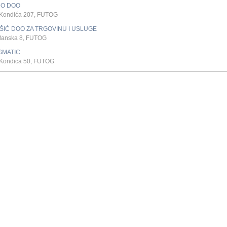
O DOO
Kondića 207, FUTOG
ŠIĆ DOO ZA TRGOVINU I USLUGE
đanska 8, FUTOG
GMATIC
Kondica 50, FUTOG