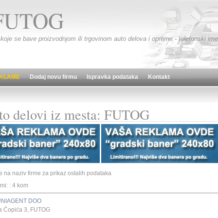
FUTOG
 koje se bave proizvodnjom ili trgovinom auto delova i opreme - telefonski imen
KLAME
Dodaj novu firmu
Ispravka podataka
Kontakt
to delovi iz mesta: FUTOG
te na naziv firme za prikaz ostalih podataka
rmi: : 4 kom
UNIAGENT DOO
a Ćopića 3, FUTOG