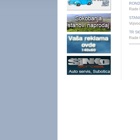
ROND
Rade 
STANI
Vojvo
TR SI
Rade 