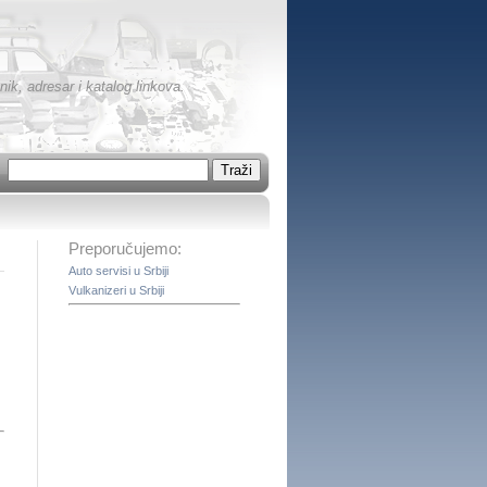
ik, adresar i katalog linkova.
Preporučujemo:
Auto servisi u Srbiji
Vulkanizeri u Srbiji