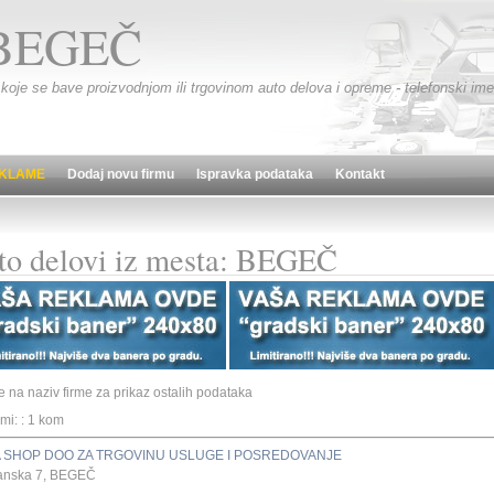
BEGEČ
 koje se bave proizvodnjom ili trgovinom auto delova i opreme - telefonski imen
KLAME
Dodaj novu firmu
Ispravka podataka
Kontakt
to delovi iz mesta: BEGEČ
te na naziv firme za prikaz ostalih podataka
rmi: : 1 kom
A SHOP DOO ZA TRGOVINU USLUGE I POSREDOVANJE
zanska 7, BEGEČ