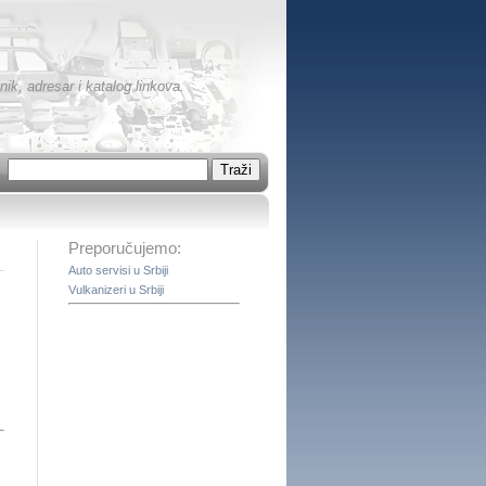
ik, adresar i katalog linkova.
Preporučujemo:
Auto servisi u Srbiji
Vulkanizeri u Srbiji