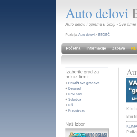
Auto delovi
Auto delovi i oprema u Srbiji - Sve firme
Pozicija:
Auto delovi
>
BEGEČ
Početna
Informacije
Zabava
RE
Au
Izaberite grad za
prikaz firmi:
+
Prikaži sve gradove
+
Beograd
+
Novi Sad
+
Subotica
+
Niš
Klikni
+
Kragujevac
Broj fi
Naš izbor
KLIM
Parti