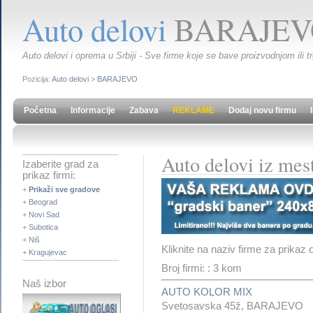
Auto delovi
BARAJEV
Auto delovi i oprema u Srbiji - Sve firme koje se bave proizvodnjom ili t
Pozicija:
Auto delovi
>
BARAJEVO
Početna
Informacije
Zabava
REKLAME
Dodaj novu firmu
Auto delovi iz m
Izaberite grad za
prikaz firmi:
+
Prikaži sve gradove
+
Beograd
+
Novi Sad
+
Subotica
+
Niš
Kliknite na naziv firme za prikaz 
+
Kragujevac
Broj firmi: : 3 kom
Naš izbor
AUTO KOLOR MIX
Svetosavska 45ž, BARAJEVO