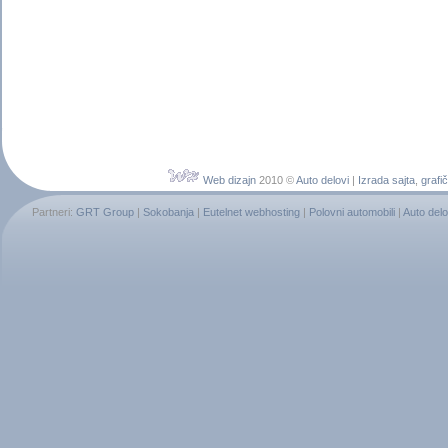
Web dizajn
2010 ©
Auto delovi
|
Izrada sajta
,
grafič
Partneri:
GRT Group
|
Sokobanja
|
Eutelnet webhosting
|
Polovni automobili
|
Auto delo