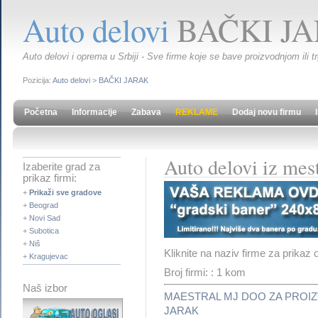
Auto delovi
BAČKI J
Auto delovi i oprema u Srbiji - Sve firme koje se bave proizvodnjom ili t
Pozicija:
Auto delovi
>
BAČKI JARAK
Početna
Informacije
Zabava
REKLAME
Dodaj novu firmu
Auto delovi iz m
Izaberite grad za
prikaz firmi:
+
Prikaži sve gradove
+
Beograd
+
Novi Sad
+
Subotica
+
Niš
Kliknite na naziv firme za prikaz 
+
Kragujevac
Broj firmi: : 1 kom
Naš izbor
MAESTRAL MJ DOO ZA PROIZ
JARAK