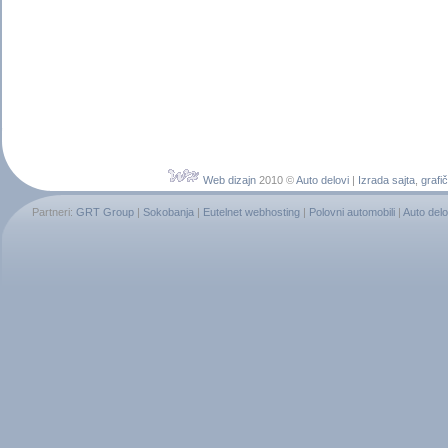
Web dizajn
2010 ©
Auto delovi
|
Izrada sajta
,
grafič
Partneri:
GRT Group
|
Sokobanja
|
Eutelnet webhosting
|
Polovni automobili
|
Auto delo